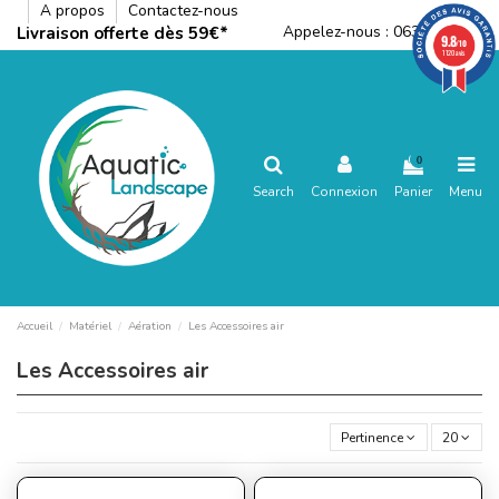
A propos
Contactez-nous
Appelez-nous :
0636792288
Livraison offerte dès 59€*
9.8
/10
1120 avis
0
Search
Connexion
Panier
Menu
Accueil
Matériel
Aération
Les Accessoires air
Les Accessoires air
Pertinence
20