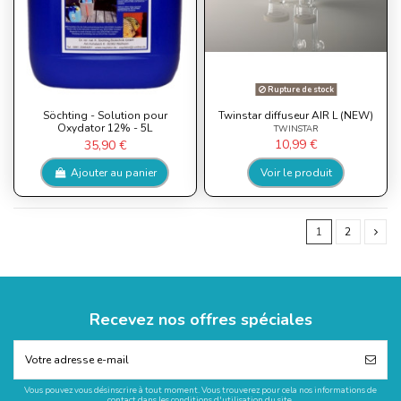
Rupture de stock
Söchting - Solution pour
Twinstar diffuseur AIR L (NEW)
Oxydator 12% - 5L
TWINSTAR
10,99 €
35,90 €
Ajouter au panier
Voir le produit
1
2
Recevez nos offres spéciales
Vous pouvez vous désinscrire à tout moment. Vous trouverez pour cela nos informations de
contact dans les conditions d'utilisation du site.