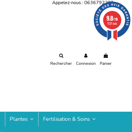
Appelez-nous :
0636792288
9.8
/10
1121 avis
Rechercher
Connexion
Panier
Plantes
Fertilisation & Soins