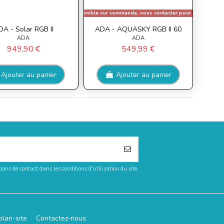
Disponible sur commande, nous contacter pour le délai.
DA - Solar RGB II
ADA - AQUASKY RGB II 60
ADA
ADA
949,90 €
549,99 €
Ajouter au panier
Ajouter au panier
ons de contact dans les conditions d'utilisation du site.
plan-site
Contactez-nous