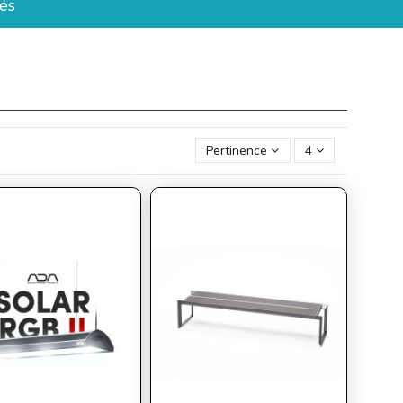
és
Pertinence
4