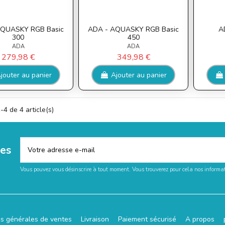
AQUASKY RGB Basic
ADA - AQUASKY RGB Basic
A
300
450
ADA
ADA
279,98 €
349,98 €
jouter au panier
Ajouter au panier
-4 de 4 article(s)
les
Vous pouvez vous désinscrire à tout moment. Vous trouverez pour cela nos informati
ns générales de ventes
Livraison
Paiement sécurisé
A propos