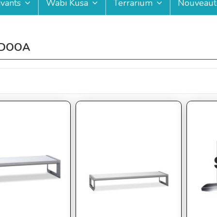
ivants
Wabi Kusa
Terrarium
Nouveaut
 DOOA