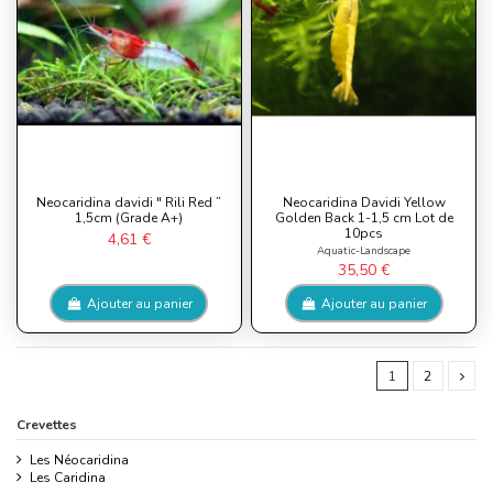
Neocaridina davidi " Rili Red ”
Neocaridina Davidi Yellow
1,5cm (Grade A+)
Golden Back 1-1,5 cm Lot de
10pcs
4,61 €
Aquatic-Landscape
35,50 €
Ajouter au panier
Ajouter au panier
1
2
Crevettes
Les Néocaridina
Les Caridina