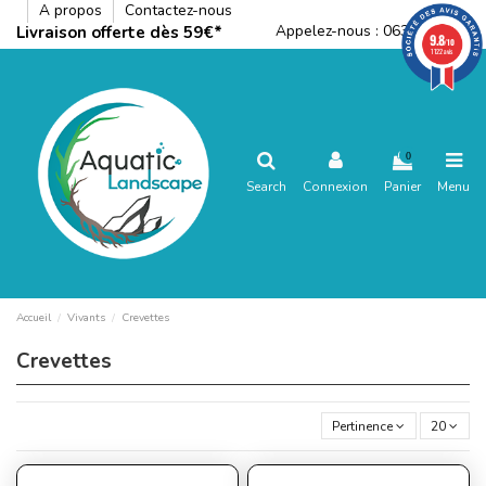
A propos
Contactez-nous
Appelez-nous :
0636792288
Livraison offerte dès 59€*
9.8
/10
1122 avis
0
Search
Connexion
Panier
Menu
Accueil
Vivants
Crevettes
Crevettes
Pertinence
20