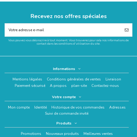
Recevez nos offres spéciales
Vous pouvez vous désinscrire à tout moment. Vous trouverez pour cela nos informations de
contact dans les conditions d'utilisation du site.
Informations
Mentions légales
Conditions générales de ventes
Livraison
Paiement sécurisé
A propos
plan-site
Contactez-nous
Votre compte
Mon compte
Identité
Historique de vos commandes
Adresses
Suivi de commande invité
Produits
Promotions
Nouveaux produits
Meilleures ventes