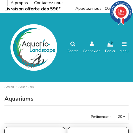
A propos
Contactez-nous
Appelez-nous :
0636792288
Livraison offerte dès 59€*
9.8
/10
1122 avis
0
Search
Connexion
Panier
Menu
Accueil
Aquariums
Aquariums
Pertinence
20