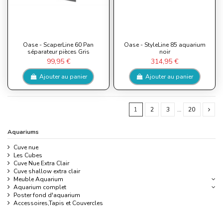
Oase - ScaperLine 60 Pan
Oase - StyleLine 85 aquarium
séparateur pièces Gris
noir
99,95 €
314,95 €
Ajouter au panier
Ajouter au panier
1
2
3
…
20
Aquariums
Cuve nue
Les Cubes
Cuve Nue Extra Clair
Cuve shallow extra clair
Meuble Aquarium
Aquarium complet
Poster fond d'aquarium
Accessoires,Tapis et Couvercles