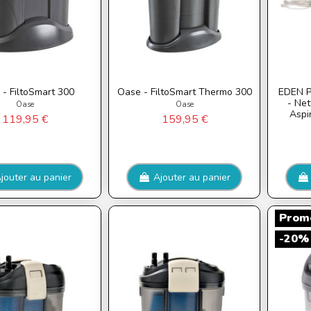
- FiltoSmart 300
Oase - FiltoSmart Thermo 300
EDEN P
- Net
Oase
Oase
Aspi
119,95 €
159,95 €
jouter au panier
Ajouter au panier
Promo
-20%