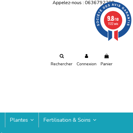
Appelez-nous :
0636792288
9.8
/10
1122 avis
Rechercher
Connexion
Panier
Plantes
Fertilisation & Soins