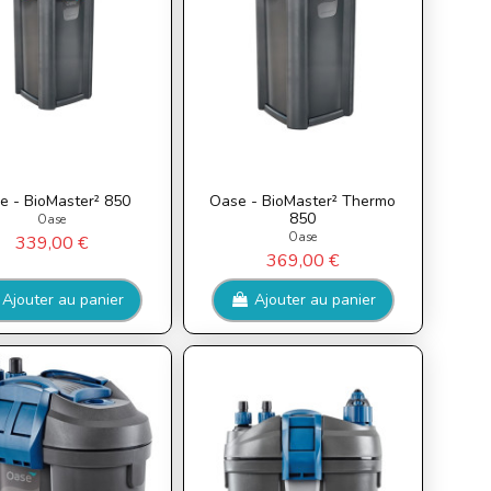
e - BioMaster² 850
Oase - BioMaster² Thermo
850
Oase
Oase
339,00 €
369,00 €
Ajouter au panier
Ajouter au panier