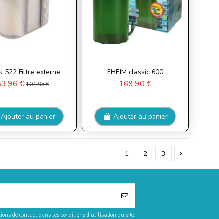
 522 Filtre externe
EHEIM classic 600
83,96 €
169,90 €
104,95 €
Ajouter au panier
Ajouter au panier
1
2
3
ons de contact dans les conditions d'utilisation du site.