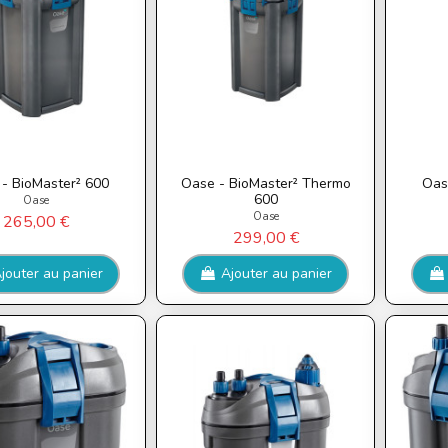
- BioMaster² 600
Oase - BioMaster² Thermo
Oas
600
Oase
Oase
265,00 €
299,00 €
jouter au panier
Ajouter au panier