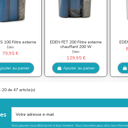
 100 Filtre externe
EDEN FET 200 Filtre externe
EDEN
chauffant 200 W
Eden
Eden
79,95 €
129,95 €
jouter au panier
Ajouter au panier
-20 de 47 article(s)
les
Vous pouvez vous désinscrire à tout moment. Vous trouverez pour cela nos informati