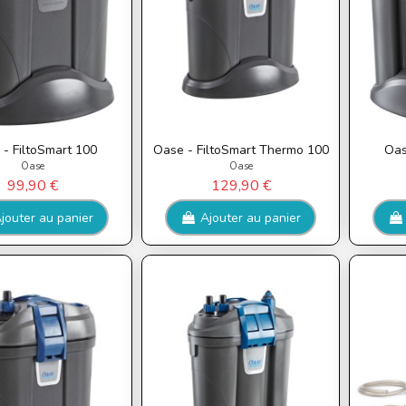
- FiltoSmart 100
Oase - FiltoSmart Thermo 100
Oas
Oase
Oase
99,90 €
129,90 €
jouter au panier
Ajouter au panier