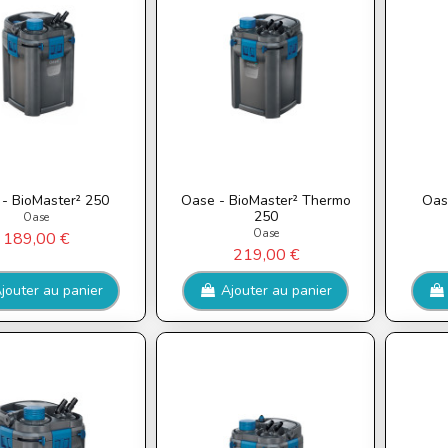
- BioMaster² 250
Oase - BioMaster² Thermo
Oas
250
Oase
Oase
189,00 €
219,00 €
jouter au panier
Ajouter au panier