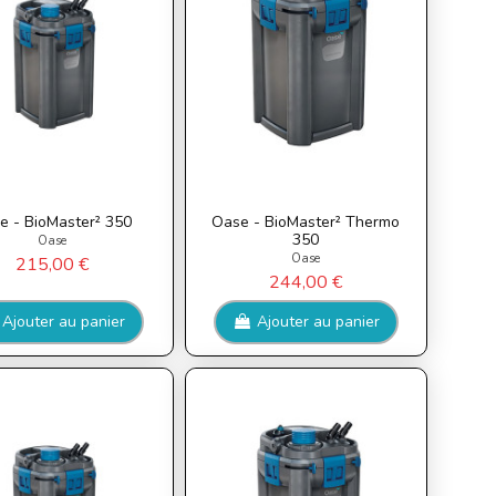
e - BioMaster² 350
Oase - BioMaster² Thermo
350
Oase
Oase
215,00 €
244,00 €
Ajouter au panier
Ajouter au panier