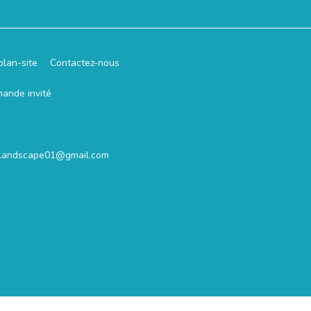
plan-site
Contactez-nous
mande invité
.landscape01@gmail.com