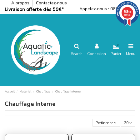
A propos
Contactez-nous
Appelez-nous :
0636792288
Livraison offerte dès 59€*
9.8
/10
1122 avis
0
Search
Connexion
Panier
Menu
Accueil
Matériel
Chauffage
Chauffage Interne
Chauffage Interne
Pertinence
20