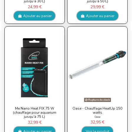
jusqu’à 30 L)
jusqu’à 50 L)
24,99 €
29,99 €
Ajouter au panier
Ajouter au panier
Rupture de stock
Me Nano Heat FIX 75 W
Oase - Chauffage HeatUp 150
(chauffage pour aquarium
watts
jusqu’à 75 L)
Oase
32,95 €
32,99 €
Ajouter au panier
Voir le produit