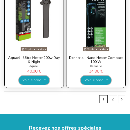
Rupture de stock
Rupture de stock
Aquael - Ultra Heater 200w Day
Dennerle - Nano Heater Compact
& Night
100 W
Aquael
Dennerle
40,90 €
34,90 €
Voir le produit
Voir le produit
1
2
Recevez nos offres spéciales