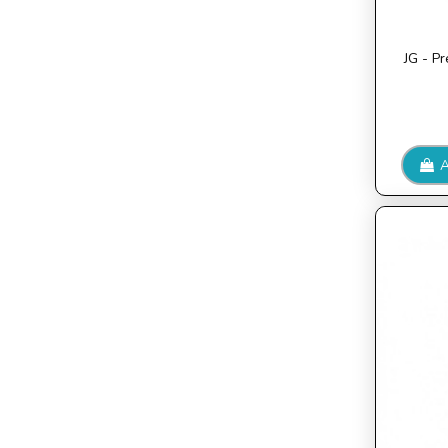
JG - P
A