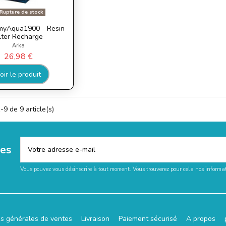
Rupture de stock
myAqua1900 - Resin
ilter Recharge
Arka
26,98 €
oir le produit
-9 de 9 article(s)
les
Vous pouvez vous désinscrire à tout moment. Vous trouverez pour cela nos informati
ns générales de ventes
Livraison
Paiement sécurisé
A propos