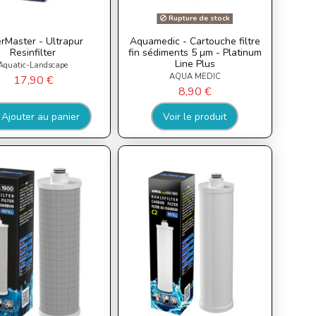
Rupture de stock
terMaster - Ultrapur
Aquamedic - Cartouche filtre
Resinfilter
fin sédiments 5 µm - Platinum
Line Plus
Aquatic-Landscape
AQUA MEDIC
17,90 €
8,90 €
Ajouter au panier
Voir le produit