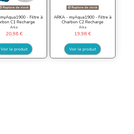
Rupture de stock
Rupture de stock
myAqua1900 - Filtre à
ARKA - myAqua1900 - Filtre à
rbon C1 Recharge
Charbon C2 Recharge
Arka
Arka
20,98 €
19,98 €
Voir le produit
Voir le produit