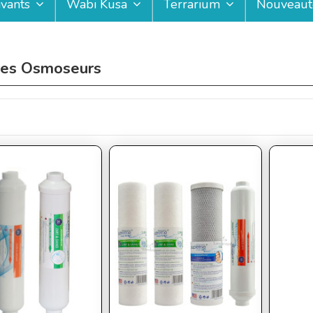
ivants
Wabi Kusa
Terrarium
Nouveaut
tres Osmoseurs