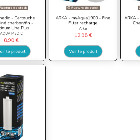
Rupture de stock
Rupture de stock
edic - Cartouche
ARKA - myAqua1900 - Fine
ARKA - 
né charbon/fin -
Filter recharge
Cha
tinum Line Plus
Arka
AQUA MEDIC
12,98 €
8,90 €
oir le produit
Voir le produit