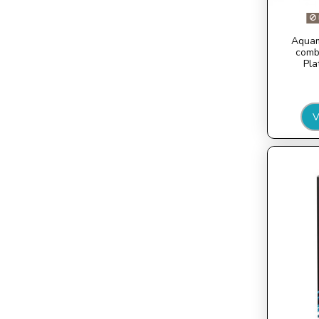
Aquam
combi
Pla
V