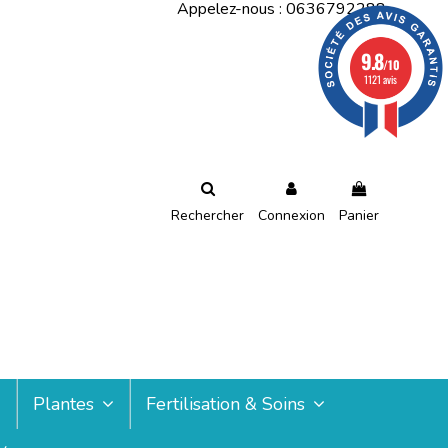
Appelez-nous :
0636792288
9.8
/10
1121 avis
Rechercher
Connexion
Panier
Plantes
Fertilisation & Soins