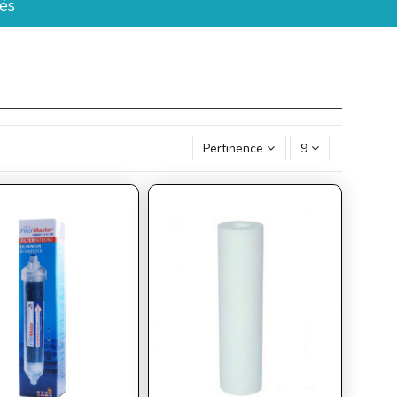
és
Pertinence
9