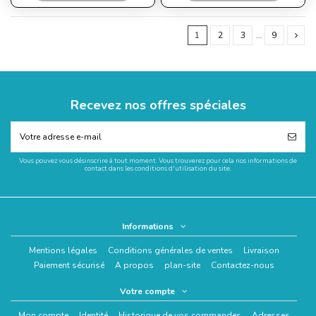
1
2
3
…
9
Recevez nos offres spéciales
Vous pouvez vous désinscrire à tout moment. Vous trouverez pour cela nos informations de
contact dans les conditions d'utilisation du site.
Informations
Mentions légales
Conditions générales de ventes
Livraison
Paiement sécurisé
A propos
plan-site
Contactez-nous
Votre compte
Mon compte
Identité
Historique de vos commandes
Adresses