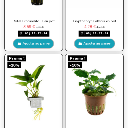
Rotala rotundifolia en pot
Cryptocoryne affinis en pot
3,59 €
4,28 €
3,99 €
4,75 €
00
j.
18
:
12
:
13
00
j.
18
:
12
:
13
Ajouter au panier
Ajouter au panier
Promo !
Promo !
-10%
-10%