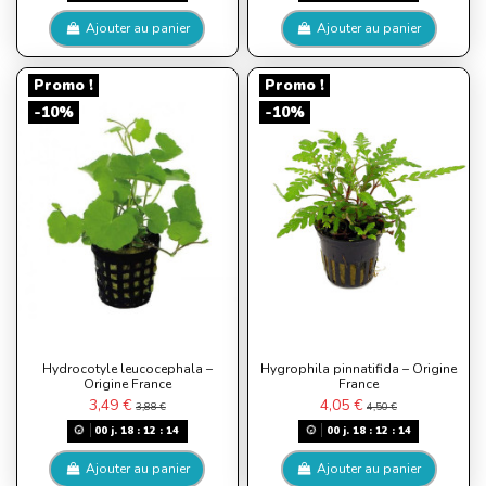
Ajouter au panier
Ajouter au panier
Promo !
Promo !
-10%
-10%
Hydrocotyle leucocephala –
Hygrophila pinnatifida – Origine
Origine France
France
3,49 €
4,05 €
3,88 €
4,50 €
00
j.
18
:
12
:
13
00
j.
18
:
12
:
13
Ajouter au panier
Ajouter au panier