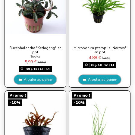
Bucephalandra "Kedagang" en
Microsorum pteropus 'Narrow'
pot
en pot
Tropica
4,88 €
5,42 €
5,99 €
6,66 €
00
j.
18
:
12
:
13
00
j.
18
:
12
:
13
Ajouter au panier
Ajouter au panier
Promo !
Promo !
-10%
-10%