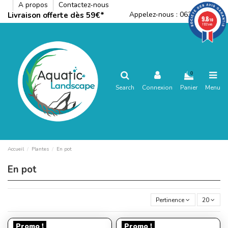
A propos
Contactez-nous
Appelez-nous :
0636792288
Livraison offerte dès 59€*
9.8
/10
1122 avis
0
Search
Connexion
Panier
Menu
Accueil
Plantes
En pot
En pot
Pertinence
20
Promo !
Promo !