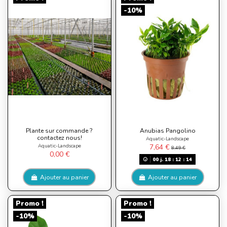
-10%
Plante sur commande ?
Anubias Pangolino
contactez nous!
Aquatic-Landscape
Aquatic-Landscape
7,64 €
8,49 €
0,00 €
00
j.
18
:
12
:
13
Ajouter au panier
Ajouter au panier
Promo !
Promo !
-10%
-10%