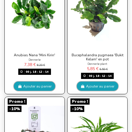
Anubias Nana 'Mini Kirin'
Bucephalandra pygmaea 'Bukit
Kelam' en pot
Dennerle
Dennerle plant
7,38 €
8,20 €
5,85 €
6,50 €
00
j.
18
:
12
:
13
00
j.
18
:
12
:
13
Ajouter au panier
Ajouter au panier
Promo !
Promo !
-10%
-10%