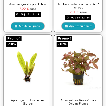
Anubias gracilis plant clips
Anubias barteri var. nana 'Kirin'
en pot
5,22 €
5,80 €
7,38 €
8,20 €
00
j.
18
:
12
:
13
00
j.
18
:
12
:
13
Ajouter au panier
Ajouter au panier
Promo !
Promo !
-10%
-10%
Aponogeton Boivinianus
Alternanthera Rosaefolia –
(Bulbe)
Origine France