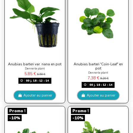
Anubias barteri var. nana en pot
Anubias barteri 'Coin-Leaf' en
pot
Dennerle plant
Dennerle plant
5,85 €
6,50 €
7,38 €
8,20 €
00
j.
18
:
12
:
13
00
j.
18
:
12
:
13
Ajouter au panier
Ajouter au panier
Promo !
Promo !
-10%
-10%