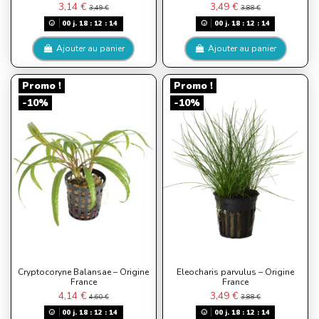
3,14 €
3,49 €
3,49 €
3,88 €
00
j.
18
:
12
:
13
00
j.
18
:
12
:
13
Ajouter au panier
Ajouter au panier
Promo !
Promo !
-10%
-10%
Cryptocoryne Balansae – Origine
Eleocharis parvulus – Origine
France
France
4,14 €
3,49 €
4,60 €
3,88 €
00
j.
18
:
12
:
13
00
j.
18
:
12
:
13