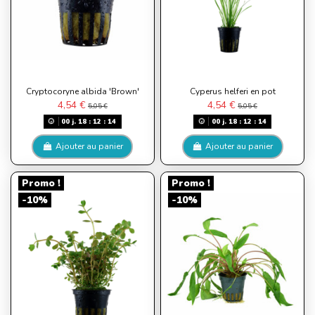
Cryptocoryne albida 'Brown'
Cyperus helferi en pot
4,54 €
4,54 €
5,05 €
5,05 €
00
j.
18
:
12
:
13
00
j.
18
:
12
:
13
Ajouter au panier
Ajouter au panier
Promo !
Promo !
-10%
-10%