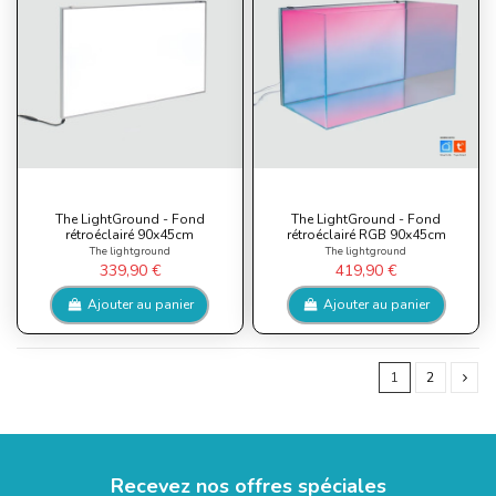
The LightGround - Fond
The LightGround - Fond
rétroéclairé 90x45cm
rétroéclairé RGB 90x45cm
The lightground
The lightground
339,90 €
419,90 €
Ajouter au panier
Ajouter au panier
1
2
Recevez nos offres spéciales