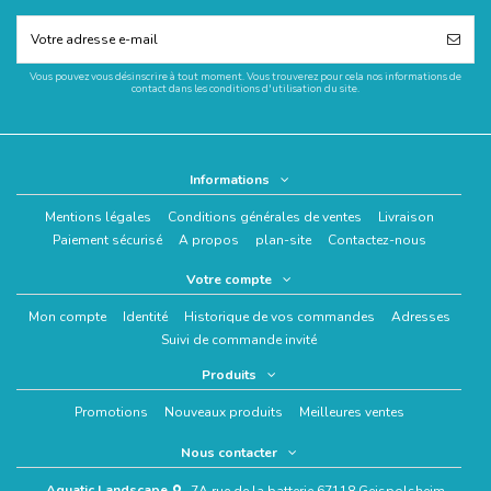
Vous pouvez vous désinscrire à tout moment. Vous trouverez pour cela nos informations de
contact dans les conditions d'utilisation du site.
Informations
Mentions légales
Conditions générales de ventes
Livraison
Paiement sécurisé
A propos
plan-site
Contactez-nous
Votre compte
Mon compte
Identité
Historique de vos commandes
Adresses
Suivi de commande invité
Produits
Promotions
Nouveaux produits
Meilleures ventes
Nous contacter
Aquatic Landscape
7A rue de la batterie 67118 Geispolsheim