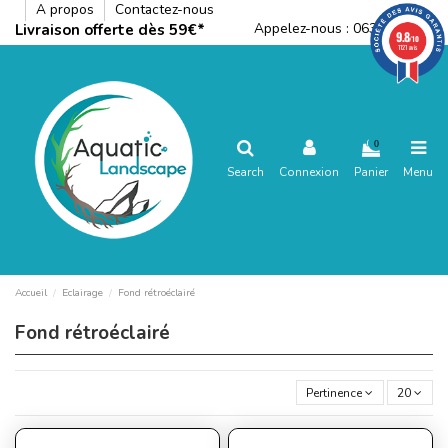
A propos
Contactez-nous
Appelez-nous :
0636792288
Livraison offerte dès 59€*
9.8
/10
1121 avis
0
Search
Connexion
Panier
Menu
Accueil
Eclairage
Fond rétroéclairé
Fond rétroéclairé
Pertinence
20