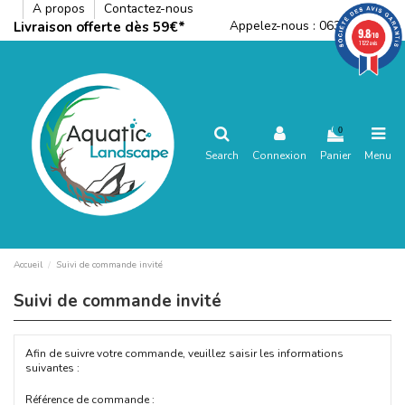
A propos
Contactez-nous
Appelez-nous :
0636792288
Livraison offerte dès 59€*
9.8
/10
1122 avis
0
Search
Connexion
Panier
Menu
Accueil
Suivi de commande invité
Suivi de commande invité
Afin de suivre votre commande, veuillez saisir les informations
suivantes :
Référence de commande :