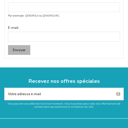
Par exemple : QIIXJXNUI ou QIIXJXNUI#1
E-mail :
Envoyer
Recevez nos offres spéciales
Vous pouvez vous désinscrire à tout moment. Vous trouverez pour cela nos informations de
contact dans les conditions d'utilisation du site.