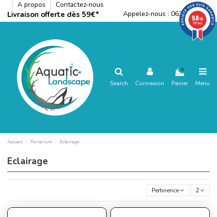
A propos
Contactez-nous
Appelez-nous :
0636792288
Livraison offerte dès 59€*
9.8
/10
1121 avis
0
Search
Connexion
Panier
Menu
Accueil
Terrarium
Eclairage
Eclairage
Pertinence
2