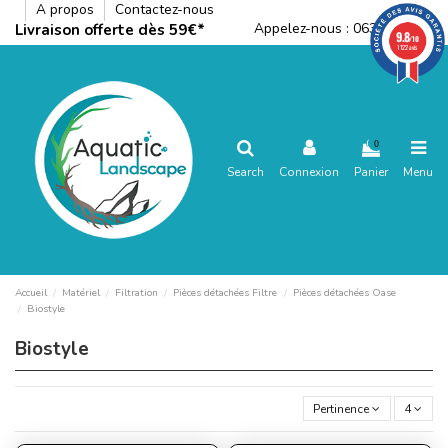
A propos
Contactez-nous
Appelez-nous :
0636792288
Livraison offerte dès 59€*
9.8
/10
1122 avis
0
Search
Connexion
Panier
Menu
Accueil
Matériel
Filtration
Pièces détachées Filtre
Pièces détachées Oase
Biostyle
Biostyle
Pertinence
4