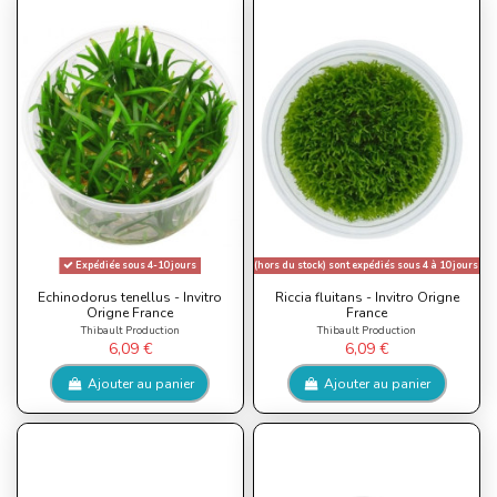
Expédiée sous 4-10 jours
*Les plantes (hors du stock) sont expédiés sous 4 à 10 jours / S
Echinodorus tenellus - Invitro
Riccia fluitans - Invitro Origne
Origne France
France
Thibault Production
Thibault Production
6,09 €
6,09 €
Ajouter au panier
Ajouter au panier