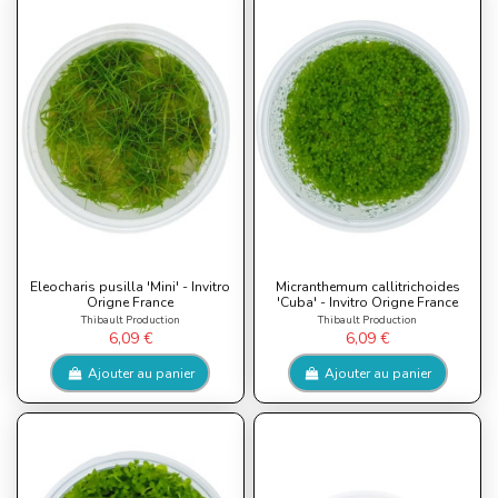
Eleocharis pusilla 'Mini' - Invitro
Micranthemum callitrichoides
Origne France
'Cuba' - Invitro Origne France
Thibault Production
Thibault Production
6,09 €
6,09 €
Ajouter au panier
Ajouter au panier