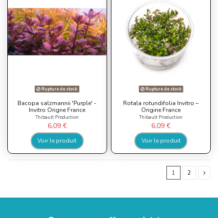
Rupture de stock
Rupture de stock
Bacopa salzmannii 'Purple' -
Rotala rotundifolia Invitro –
Invitro Origne France
Origine France
Thibault Production
Thibault Production
6,09 €
6,09 €
Voir le produit
Voir le produit
1
2