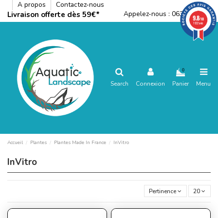
A propos
Contactez-nous
Appelez-nous :
0636792288
Livraison offerte dès 59€*
9.8
/10
1122 avis
0
Search
Connexion
Panier
Menu
Accueil
Plantes
Plantes Made In France
InVitro
InVitro
Pertinence
20