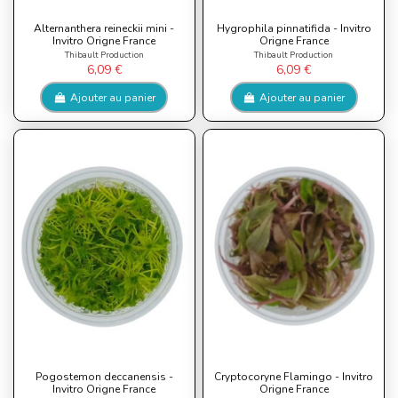
Alternanthera reineckii mini -
Hygrophila pinnatifida - Invitro
Invitro Origne France
Origne France
Thibault Production
Thibault Production
6,09 €
6,09 €
Ajouter au panier
Ajouter au panier
Pogostemon deccanensis -
Cryptocoryne Flamingo - Invitro
Invitro Origne France
Origne France