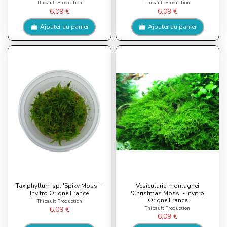
Thibault Production
Thibault Production
6,09 €
6,09 €
Ajouter au panier
Ajouter au panier
Taxiphyllum sp. 'Spiky Moss' -
Vesicularia montagnei
Invitro Origne France
'Christmas Moss' - Invitro
Origne France
Thibault Production
Thibault Production
6,09 €
6,09 €