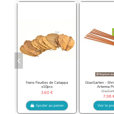
Rupture de
Nano Feuilles de Catappa
GlasGarten - Shri
x10pcs
Artemia P
GlasGart
3,60 €
7,98 
Ajouter au panier
Voir le pr