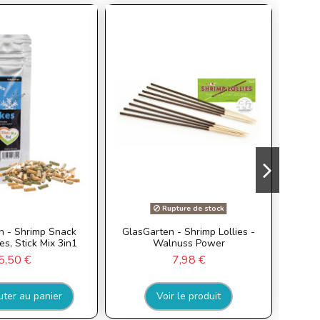
Rupture de stock
n - Shrimp Snack
GlasGarten - Shrimp Lollies -
AQUAR
s, Stick Mix 3in1
Walnuss Power
5,50 €
7,98 €
uter au panier
Voir le produit