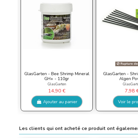
Rupture de
GlasGarten - Bee Shrimp Mineral
GlasGarten - Shri
GH+ - 110gr
Algen Po
GlasGarten
GlasGart
14,90 €
7,98 
Ajouter au panier
Voir le pr
Les clients qui ont acheté ce produit ont égaleme