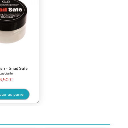
en - Snail Safe
lasGarten
8,50 €
uter au panier