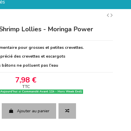
és
Shrimp Lollies - Moringa Power
entaire pour grosses et petites crevettes.
pprécié des crevettes et escargots
 bâtons ne polluent pas l'eau
7,98 €
TTC
 Aujourd'hui si Commandé Avant 11h - Hors Week End)
Ajouter au panier