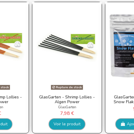
 stock
Rupture de stock
mp Lollies -
GlasGarten - Shrimp Lollies -
GlasGarte
ower
Algen Power
Snow Flake
en
GlasGarten
€
7,98 €
oduit
Voir le produit
Ajo