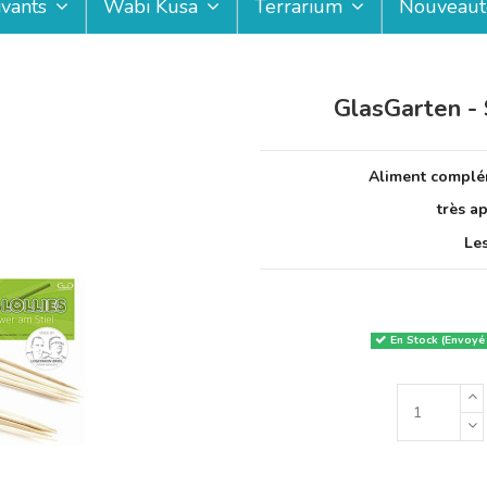
ivants
Wabi Kusa
Terrarium
Nouveaut
GlasGarten - 
Aliment complém
très a
Les
En Stock (Envoyé