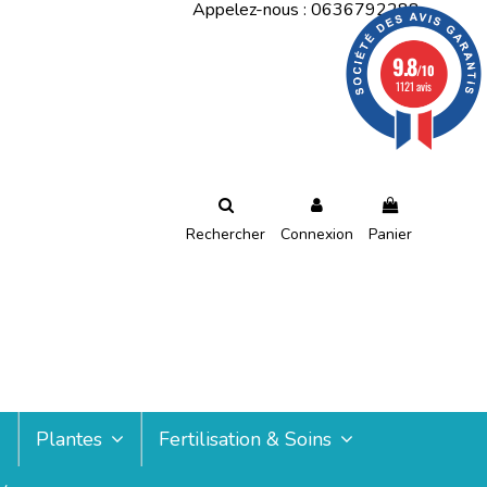
Appelez-nous :
0636792288
9.8
/10
1121 avis
Rechercher
Connexion
Panier
Plantes
Fertilisation & Soins