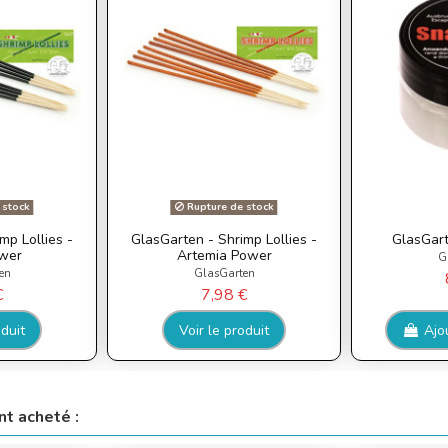
 stock
Rupture de stock
mp Lollies -
GlasGarten - Shrimp Lollies -
GlasGart
wer
Artemia Power
G
en
GlasGarten
€
7,98 €
oduit
Voir le produit
Ajo
nt acheté :