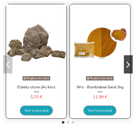
Rupture de stock
Rupture de stock
Elderly stone (Au kilo)
Wio - Bumblebee Sand 2kg
wio
wio
5,70 €
11,99 €
Voir le produit
Voir le produit