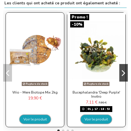
Les clients qui ont acheté ce produit ont également acheté :
Promo !
-10%
Rupture de stock
Rupture de stock
Wio - Mere Biotope Mix 2kg
Bucephalandra 'Deep Purple'
Invitro
19,90 €
7,11 €
7,90 €
01
j.
17
:
18
:
53
Voir le produit
Voir le produit