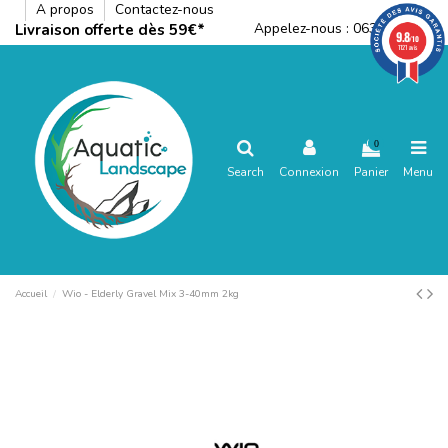
A propos
Contactez-nous
Appelez-nous :
0636792288
Livraison offerte dès 59€*
9.8
/10
1121 avis
0
Search
Connexion
Panier
Menu
Accueil
Wio - Elderly Gravel Mix 3-40mm 2kg