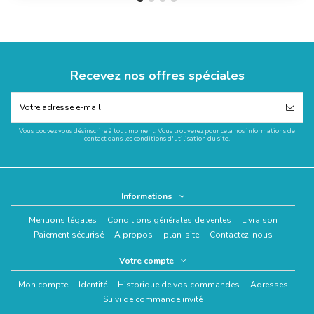
Recevez nos offres spéciales
Vous pouvez vous désinscrire à tout moment. Vous trouverez pour cela nos informations de
contact dans les conditions d'utilisation du site.
Informations
Mentions légales
Conditions générales de ventes
Livraison
Paiement sécurisé
A propos
plan-site
Contactez-nous
Votre compte
Mon compte
Identité
Historique de vos commandes
Adresses
Suivi de commande invité