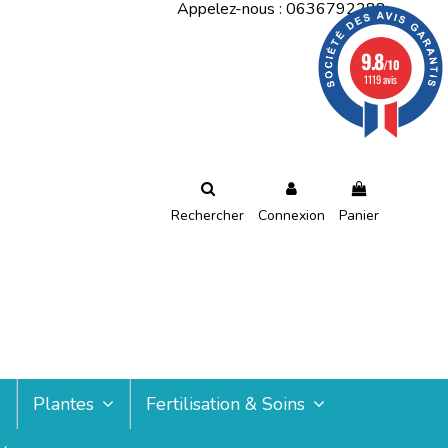
Appelez-nous :
0636792288
9.8
/10
1119 avis
Rechercher
Connexion
Panier
Plantes
Fertilisation & Soins