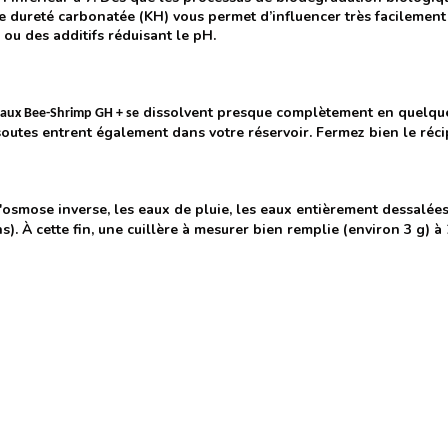
ible dureté carbonatée (KH) vous permet d’influencer très facilemen
 ou des additifs réduisant le pH.
dissolvent presque complètement en quelques 
raux Bee-Shrimp GH + se
utes entrent également dans votre réservoir. Fermez bien le récipi
'osmose inverse, les eaux de pluie, les eaux entièrement dessalées,
 À cette fin, une cuillère à mesurer bien remplie (environ 3 g) à 20