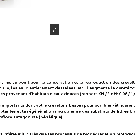
mis au point pour la conservation et la reproduction des crevette
luie, les eaux entièrement dessalées, etc. Il augmente la dureté t
es provenant d’habitats d’eaux douces (rapport KH / ° dH: 0,06 / 1,0
 importants dont votre crevette a besoin pour son bien-être, une 
 plantes et la régénération microbienne des substrats de filtres bi
roflore antagoniste (bénéfique).
 pH inférieur à 7. Dès que les processus de biodégradation biolog