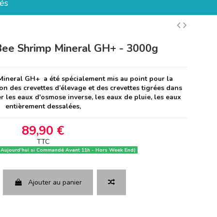
és
Bee Shrimp Mineral GH+ - 3000g
ineral GH+ a été spécialement mis au point pour la
on des crevettes d’élevage et des crevettes tigrées dans
r les eaux d'osmose inverse, les eaux de pluie, les eaux
entièrement dessalées,
89,90 €
TTC
 Aujourd'hui si Commandé Avant 11h - Hors Week End)
Ajouter au panier