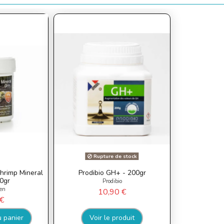
Rupture de stock
hrimp Mineral
Prodibio GH+ - 200gr
0gr
Prodibio
en
10,90 €
€
u panier
Voir le produit