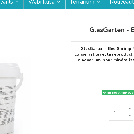
ivants
Wabi Kusa
Terrarium
Nouveaut
GlasGarten - 
GlasGarten - Bee Shrimp M
conservation et la reproducti
un aquarium, pour minéralise
En Stock (Envoyé