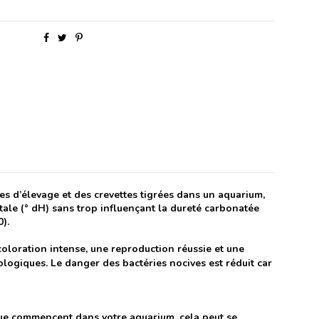
s d’élevage et des crevettes tigrées dans un aquarium,
otale (° dH) sans trop influençant la dureté carbonatée
).
coloration intense, une reproduction réussie et une
ologiques. Le danger des bactéries nocives est réduit car
ique commencent dans votre aquarium, cela peut se