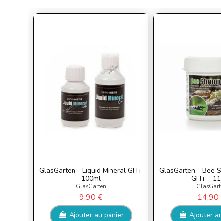
GlasGarten - Liquid Mineral GH+
GlasGarten - Bee S
100ml
GH+ - 11
GlasGarten
GlasGart
9,90 €
14,90 
Ajouter au panier
Ajouter a