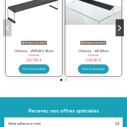
Rupture de stock
Rupture de stock
Chihiros - WRGB II 45cm
Chihiros - AII 60cm
Chihiros
Chihiros
207,90 €
109,90 €
Voir le produit
Voir le produit
Recevez nos offres spéciales