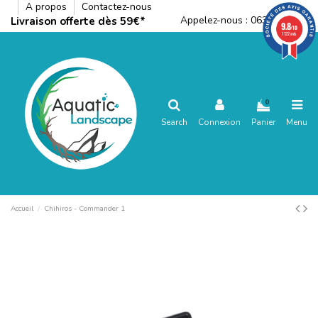
A propos
Contactez-nous
Appelez-nous :
0636792288
Livraison offerte dès 59€*
9.8
/10
1122 avis
0
Search
Connexion
Panier
Menu
Accueil
Chihiros - Commander 1