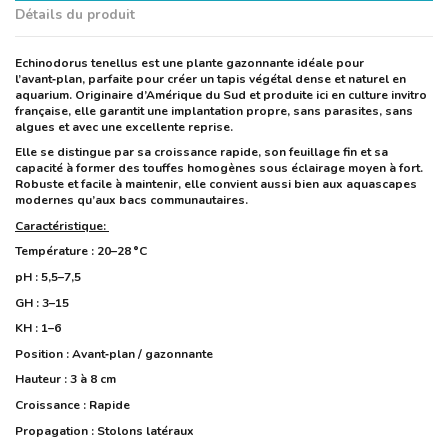
Détails du produit
Echinodorus tenellus est une plante gazonnante idéale pour 
l’avant‑plan, parfaite pour créer un tapis végétal dense et naturel en 
aquarium. Originaire d’Amérique du Sud et produite ici en culture invitro 
française, elle garantit une implantation propre, sans parasites, sans 
algues et avec une excellente reprise.
Elle se distingue par sa croissance rapide, son feuillage fin et sa 
capacité à former des touffes homogènes sous éclairage moyen à fort. 
Robuste et facile à maintenir, elle convient aussi bien aux aquascapes 
modernes qu’aux bacs communautaires.
Caractéristique:
Température : 20–28 °C
pH : 5,5–7,5
GH : 3–15
KH : 1–6
Position : Avant‑plan / gazonnante
Hauteur : 3 à 8 cm
Croissance : Rapide
Propagation : Stolons latéraux