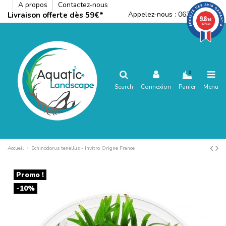
A propos
Contactez-nous
Appelez-nous :
0636792288
Livraison offerte dès 59€*
9.8
/10
1122 avis
0
Search
Connexion
Panier
Menu
Accueil
Echinodorus tenellus - Invitro Origne France
Promo !
-10%