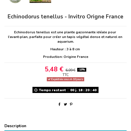
Echinodorus tenellus - Invitro Origne France
Echinodorus tenellus est une plante gazonnante idéale pour 
l’avant‑plan, parfaite pour créer un tapis végétal dense et naturel en 
aquarium.
Hauteur : 3 à 8 cm
Production: Origine France
5,48 €
6,09 €
-10%
TTC
Expédiée sous 4-10 jours
Temps restant
00
j.
18
:
20
:
40
Description