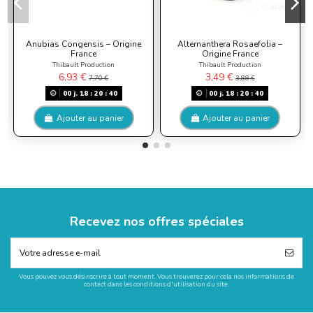
Anubias Congensis – Origine
Alternanthera Rosaefolia –
France
Origine France
Thibault Production
Thibault Production
6,93 €
3,49 €
7,70 €
3,88 €
00
j.
18
:
20
:
40
00
j.
18
:
20
:
40
Ajouter au panier
Ajouter au panier
Recevez nos offres spéciales
Vous pouvez vous désinscrire à tout moment. Vous trouverez pour cela nos informations de
contact dans les conditions d'utilisation du site.