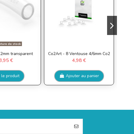
ture de stock
22mm transparent
Co2Art - 8 Ventouse 4/6mm Co2
Ohko 
3,95 €
4,98 €
 le produit
Ajouter au panier