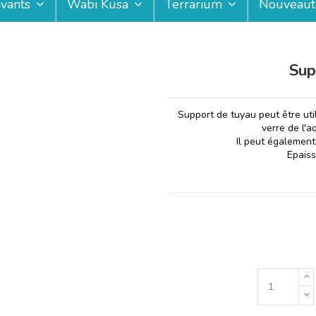
ivants
Wabi Kusa
Terrarium
Nouveaut
Sup
Support de tuyau peut être uti
verre de l'a
Il peut égalemen
Epais