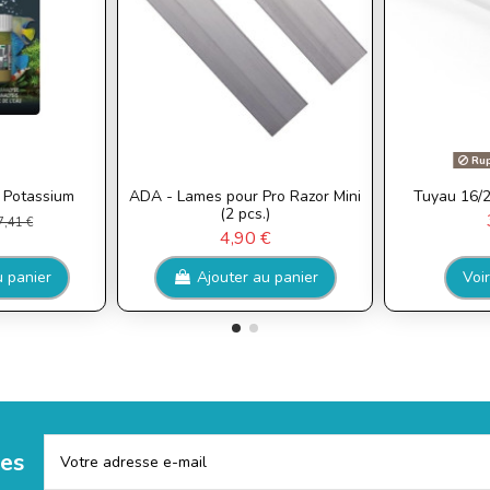
Rup
K Potassium
ADA - Lames pour Pro Razor Mini
Tuyau 16/
(2 pcs.)
7,41 €
4,90 €
u panier
Ajouter au panier
Voir
les