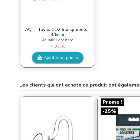
AQL - Tuyau CO2 transparents -
4/6mm
Aquatic-Landscape
1,20 €
Ajouter au panier
Les clients qui ont acheté ce produit ont égaleme
Promo !
-25%