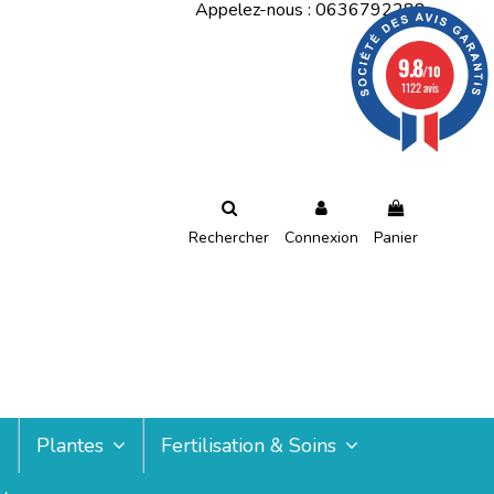
Appelez-nous :
0636792288
9.8
/10
1122 avis
Rechercher
Connexion
Panier
Plantes
Fertilisation & Soins