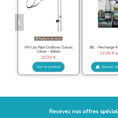
Rupture de stock
VIV Lily Pipe Outflow Classic
JBL - Recharge 
13mm - 40mm
13,06 €
1
25,90 €
Voir le produit
Ajouter a
Recevez nos offres spécia