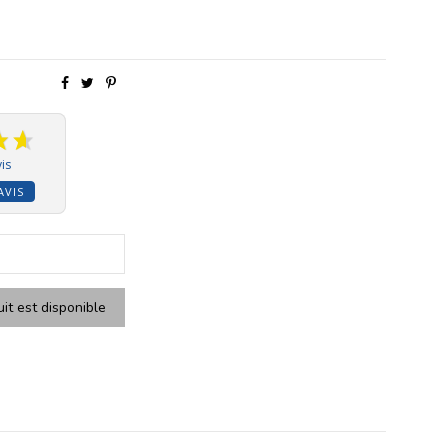
is
AVIS