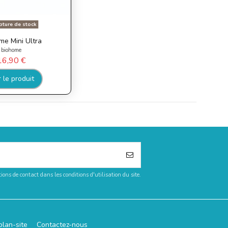
ture de stock
me Mini Ultra
biohome
16,90 €
r le produit
ons de contact dans les conditions d'utilisation du site.
plan-site
Contactez-nous