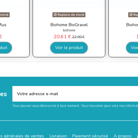
stock
Rupture de stock
Rup
lus
Biohome BioGravel
Bioho
biohome
€
20,61 €
22,90 €
duit
Voir le produit
Voi
les
Vous pouvez vous désinscrire à tout moment. Vous trouverez pour cela nos informati
ns générales de ventes
Livraison
Paiement sécurisé
A propos