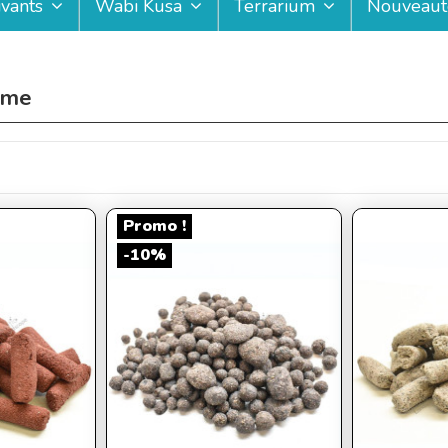
ivants
Wabi Kusa
Terrarium
Nouveaut
ome
Promo !
-10%