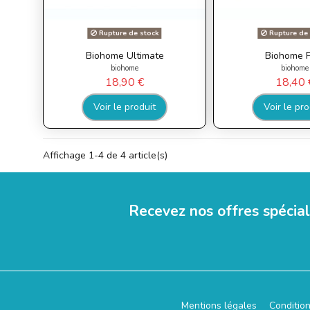
Rupture de stock
Rupture de 
Biohome Ultimate
Biohome P
biohome
biohome
18,90 €
18,40 
Voir le produit
Voir le pro
Affichage 1-4 de 4 article(s)
Recevez nos offres spécia
Mentions légales
Conditio