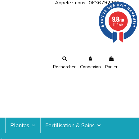
Appelez-nous :
0636792288
9.8
/10
1119 avis
Rechercher
Connexion
Panier
Plantes
Fertilisation & Soins