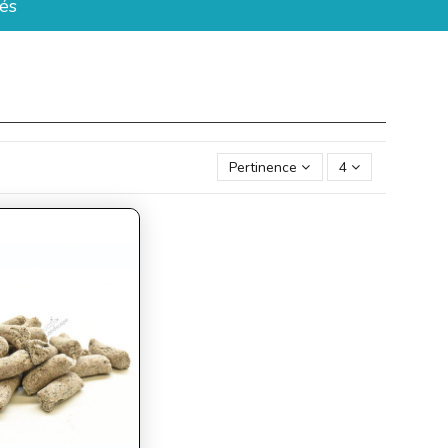
és
Pertinence
4