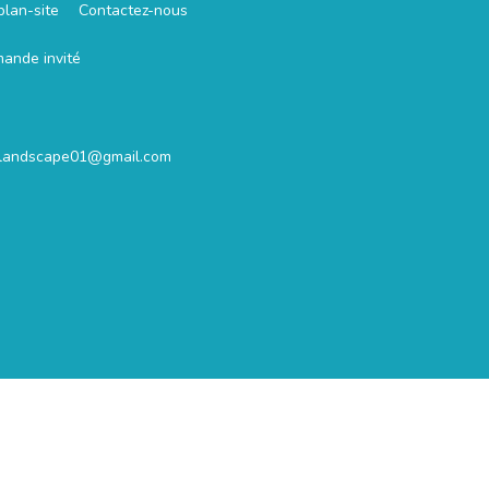
plan-site
Contactez-nous
mande invité
.landscape01@gmail.com