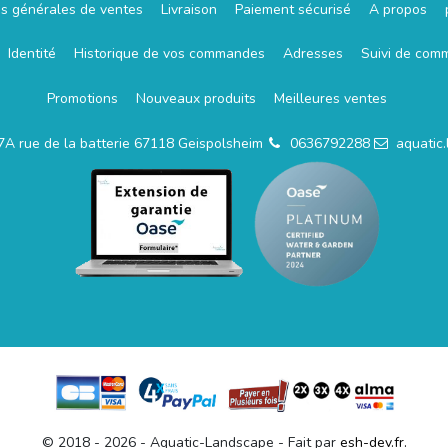
ns générales de ventes
Livraison
Paiement sécurisé
A propos
Identité
Historique de vos commandes
Adresses
Suivi de com
Promotions
Nouveaux produits
Meilleures ventes
7A rue de la batterie 67118 Geispolsheim
0636792288
aquatic
© 2018 - 2026 - Aquatic-Landscape - Fait par
esh-dev.fr.