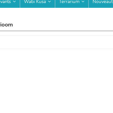
ivants
Wabi Kusa
Terrarium
Nouveaut
rioom