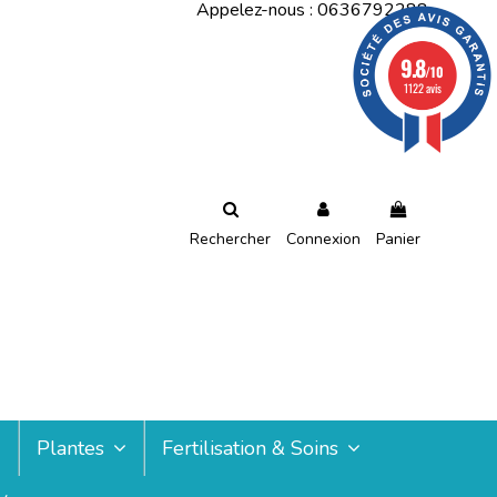
Appelez-nous :
0636792288
9.8
/10
1122 avis
Rechercher
Connexion
Panier
Plantes
Fertilisation & Soins