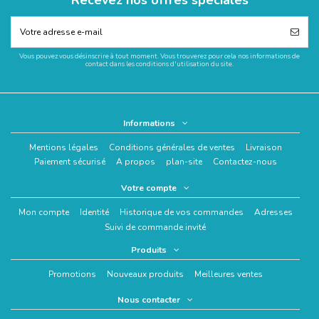
Recevez nos offres spéciales
Vous pouvez vous désinscrire à tout moment. Vous trouverez pour cela nos informations de
contact dans les conditions d'utilisation du site.
Informations
Mentions légales
Conditions générales de ventes
Livraison
Paiement sécurisé
A propos
plan-site
Contactez-nous
Votre compte
Mon compte
Identité
Historique de vos commandes
Adresses
Suivi de commande invité
Produits
Promotions
Nouveaux produits
Meilleures ventes
Nous contacter