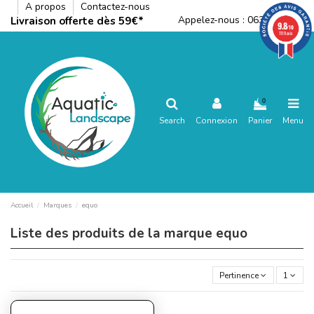
A propos
Contactez-nous
Appelez-nous :
0636792288
Livraison offerte dès 59€*
9.8
/10
1119 avis
0
Search
Connexion
Panier
Menu
Accueil
Marques
equo
Liste des produits de la marque equo
Pertinence
1