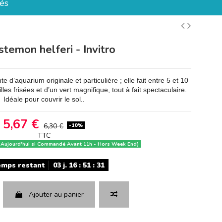
és
temon helferi - Invitro
 d’aquarium originale et particulière ; elle fait entre 5 et 10
les frisées et d’un vert magnifique, tout à fait spectaculaire.
Idéale pour couvrir le sol..
5,67 €
-10%
6,30 €
TTC
 Aujourd'hui si Commandé Avant 11h - Hors Week End)
emps restant
03
j.
16
:
51
:
30
Ajouter au panier