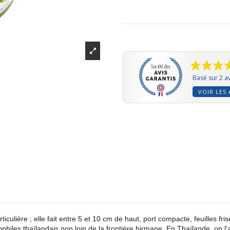
Basé sur 2 av
VOIR LES 
culière ; elle fait entre 5 et 10 cm de haut, port compacte, feuilles fris
philes thaïlandais non loin de la frontière birmane. En Thaïlande, on l'a