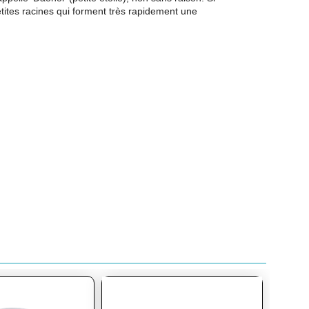
ites racines qui forment très rapidement une
Prom
-10