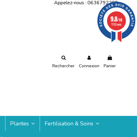
Appelez-nous :
0636792288
9.8
/10
1119 avis
Rechercher
Connexion
Panier
Plantes
Fertilisation & Soins