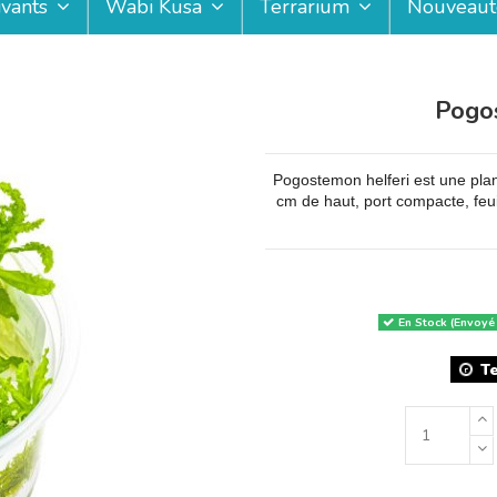
ivants
Wabi Kusa
Terrarium
Nouveaut
Pogos
Pogostemon helferi est une plante
cm de haut, port compacte, feuil
En Stock (Envoyé
T