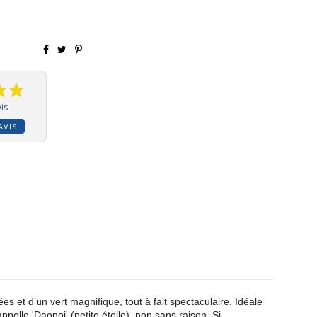
is
AVIS
ées et d’un vert magnifique, tout à fait spectaculaire. Idéale
ppelle 'Daonoi' (petite étoile), non sans raison. Si