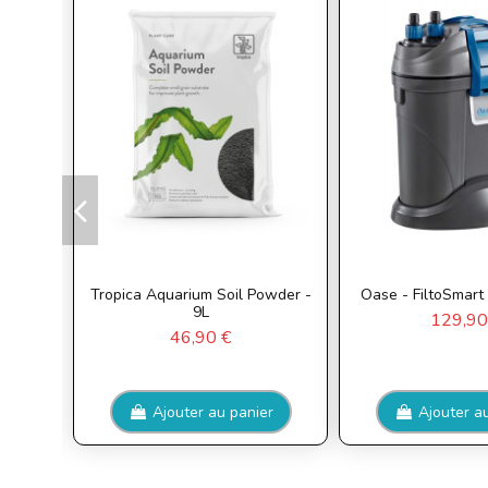
Tropica Aquarium Soil Powder -
Oase - FiltoSmar
9L
129,90
46,90 €
Ajouter au panier
Ajouter a