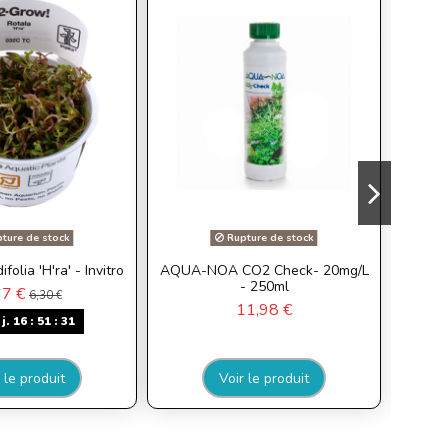
ture de stock
Rupture de stock
folia 'H'ra' - Invitro
AQUA-NOA CO2 Check- 20mg/L
Crypt
- 250ml
67 €
6,30 €
11,98 €
j.
16
:
51
:
30
 le produit
Voir le produit