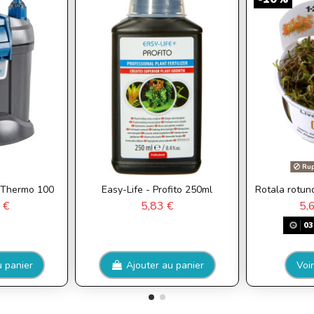
Rup
t Thermo 100
Easy-Life - Profito 250ml
Rotala rotundi
 €
5,83 €
5,
03
u panier
Ajouter au panier
Voir