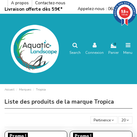
A propos
Contactez-nous
Appelez-nous :
0636792288
Livraison offerte dès 59€*
9.8
/10
1122 avis
0
Search
Connexion
Panier
Menu
Accueil
Marques
Tropica
Liste des produits de la marque Tropica
Pertinence
20
Promo !
Promo !