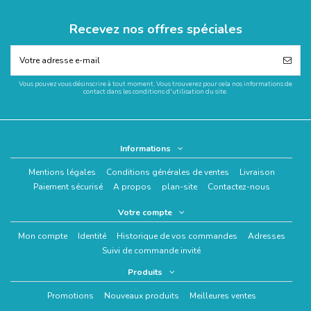
Recevez nos offres spéciales
Vous pouvez vous désinscrire à tout moment. Vous trouverez pour cela nos informations de
contact dans les conditions d'utilisation du site.
Informations
Mentions légales
Conditions générales de ventes
Livraison
Paiement sécurisé
A propos
plan-site
Contactez-nous
Votre compte
Mon compte
Identité
Historique de vos commandes
Adresses
Suivi de commande invité
Produits
Promotions
Nouveaux produits
Meilleures ventes