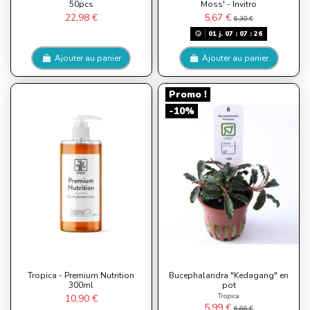
50pcs
Moss' - Invitro
22,98 €
5,67 €
6,30 €
01
j.
07
:
07
:
26
Ajouter au panier
Ajouter au panier
Promo !
-10%
Tropica - Premium Nutrition
Bucephalandra "Kedagang" en
300ml
pot
Tropica
10,90 €
5,99 €
6,66 €