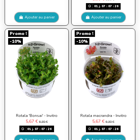
01
j.
07
:
07
:
26
Ajouter au panier
Ajouter au panier
Promo !
Promo !
-10%
-10%
Rotala 'Bonsai' - Invitro
Rotala macrandra - Invitro
5,67 €
5,67 €
6,30 €
6,30 €
01
j.
07
:
07
:
26
01
j.
07
:
07
:
26
Ajouter au panier
Ajouter au panier