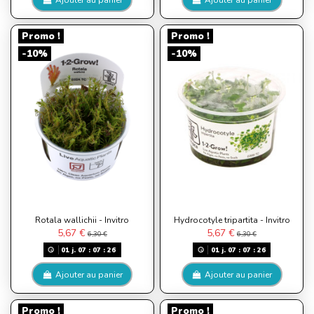
Promo !
Promo !
-10%
-10%
Rotala wallichii - Invitro
Hydrocotyle tripartita - Invitro
5,67 €
5,67 €
6,30 €
6,30 €
01
j.
07
:
07
:
26
01
j.
07
:
07
:
26
Ajouter au panier
Ajouter au panier
Promo !
Promo !