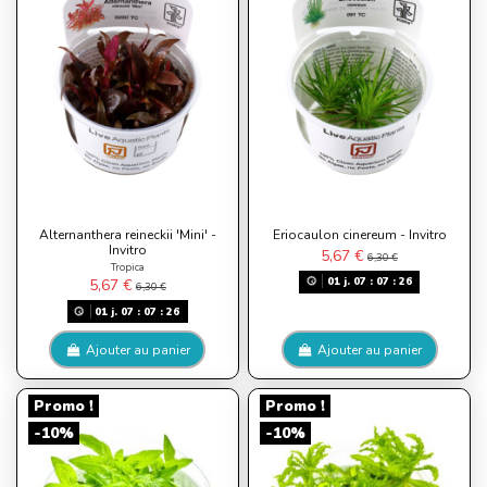
Alternanthera reineckii 'Mini' -
Eriocaulon cinereum - Invitro
Invitro
5,67 €
6,30 €
Tropica
01
j.
07
:
07
:
26
5,67 €
6,30 €
01
j.
07
:
07
:
26
Ajouter au panier
Ajouter au panier
Promo !
Promo !
-10%
-10%