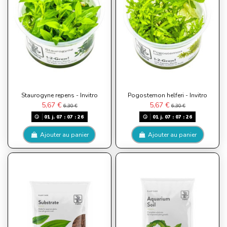
Staurogyne repens - Invitro
Pogostemon helferi - Invitro
5,67 €
5,67 €
6,30 €
6,30 €
01
j.
07
:
07
:
26
01
j.
07
:
07
:
26
Ajouter au panier
Ajouter au panier