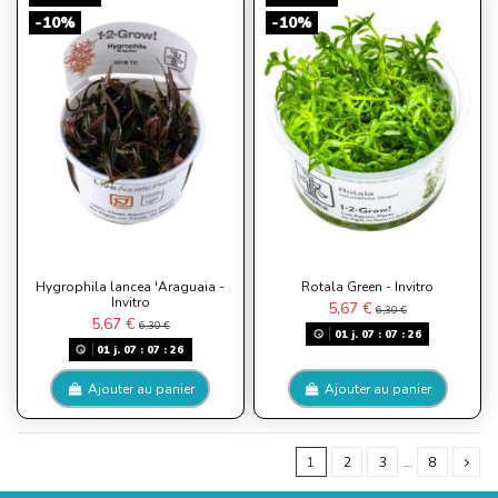
-10%
-10%
Hygrophila lancea 'Araguaia -
Rotala Green - Invitro
Invitro
5,67 €
6,30 €
5,67 €
6,30 €
01
j.
07
:
07
:
26
01
j.
07
:
07
:
26
Ajouter au panier
Ajouter au panier
1
2
3
…
8