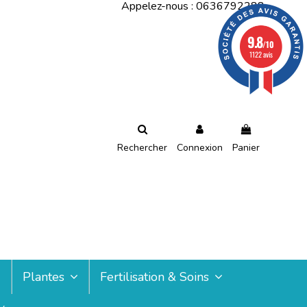
Appelez-nous :
0636792288
9.8
/10
1122 avis
Rechercher
Connexion
Panier
Plantes
Fertilisation & Soins