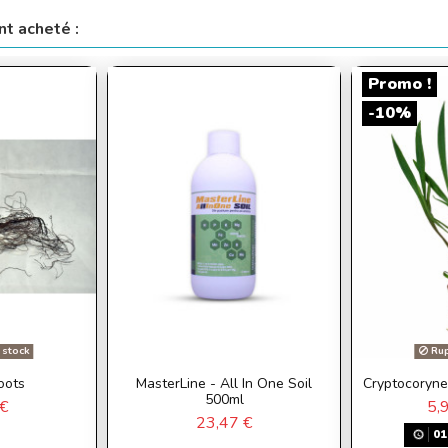
nt acheté :
Promo !
-10%
 stock
Rup
oots
MasterLine - All In One Soil
Cryptocoryne 
500ml
€
5,
23,47 €
01