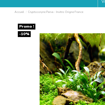
V
Accueil
Cryptocoryne Parva - Invitro Origne France
Promo !
-10%