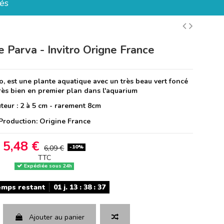
és
 Parva - Invitro Origne France
o, est une plante aquatique avec un très beau vert foncé
très bien en premier plan dans l'aquarium
teur : 2 à 5 cm - rarement 8cm
Production: Origine France
5,48 €
-10%
6,09 €
TTC
Expédiée sous 24h
emps restant
01
j.
13
:
38
:
36
Ajouter au panier