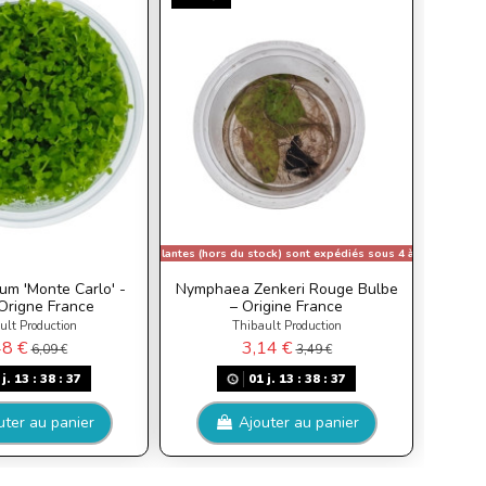
*Les plantes (hors du stock) sont expédiés sous 4 à 10 jours
m 'Monte Carlo' -
Nymphaea Zenkeri Rouge Bulbe
 Origne France
– Origine France
ult Production
Thibault Production
48 €
3,14 €
6,09 €
3,49 €
j.
13
:
38
:
36
01
j.
13
:
38
:
36
uter au panier
Ajouter au panier