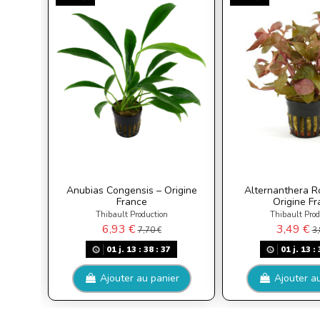
Anubias Congensis – Origine
Alternanthera Ro
France
Origine Fr
Thibault Production
Thibault Prod
6,93 €
3,49 €
7,70 €
3,
01
j.
13
:
38
:
36
01
j.
13
:
Ajouter au panier
Ajouter a