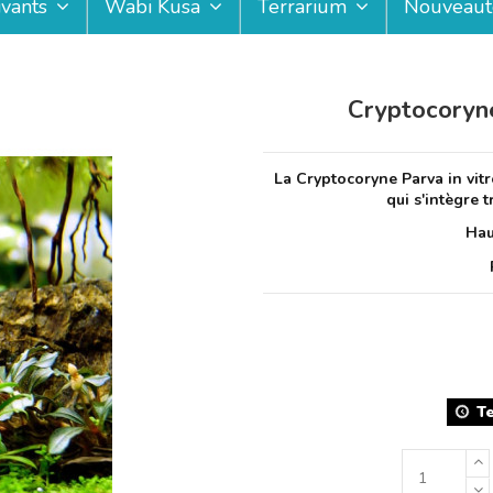
ivants
Wabi Kusa
Terrarium
Nouveaut
Cryptocoryne
La Cryptocoryne Parva in vitr
qui s'intègre 
Hau
T