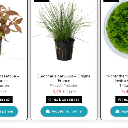
saefolia –
Eleocharis parvulus – Origine
Micranthemu
ance
France
Invitro
uction
Thibault Production
Thiba
3,49 €
5,
88 €
3,88 €
38
:
36
01
j.
13
:
38
:
36
01
u panier
Ajouter au panier
Ajo