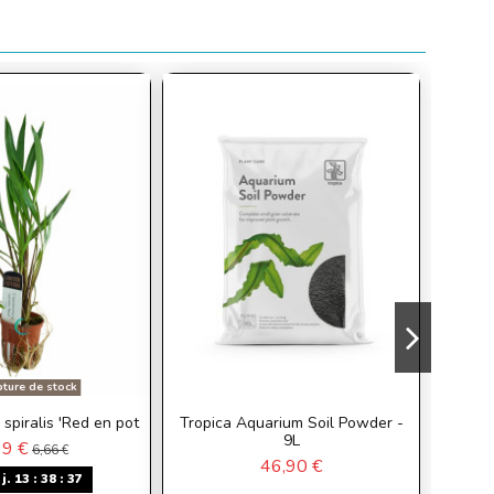
ture de stock
spiralis 'Red en pot
Tropica Aquarium Soil Powder -
O
9L
99 €
6,66 €
46,90 €
j.
13
:
38
:
36