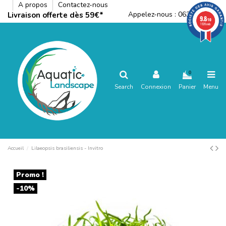
A propos
Contactez-nous
Appelez-nous :
0636792288
Livraison offerte dès 59€*
9.8
/10
1120 avis
0
Search
Connexion
Panier
Menu
Accueil
Lilaeopsis brasiliensis - Invitro
Promo !
-10%