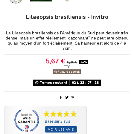
Lilaeopsis brasiliensis - Invitro
La Lilaeopsis brasiliensis de l’Amérique du Sud peut devenir très
dense, mais un effet réellement "gazonnant'' ne peut être obtenu
qu'au moyen d'un fort éclairement. Sa hauteur est alors de 4 à
7cm.
5,67 €
6,30 €
-10%
TTC
Rupture de stock
Temps restant
02
j.
23
:
07
:
28
Basé sur 3 avis
VOIR LES AVIS