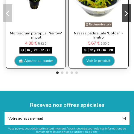
Rupture de stock
Microsorum pteropus 'Narrow'
Nesaea pedicellata 'Golden'-
en pot
Invitro
4,88 €
5,67 €
5,42 €
6,30 €
02
j.
23
:
07
:
28
02
j.
23
:
07
:
28
Ajouter au panier
Voir le produit
Recevez nos offres spéciales
Vous pouvez vous désinscrire à tout moment. Vous trouverez pour cela nos informations de
contact dans les conditions d'utilisation du site.