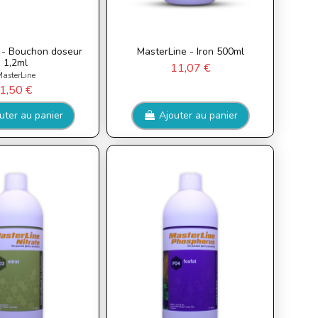
 - Bouchon doseur
MasterLine - Iron 500ml
1,2ml
11,07 €
asterLine
1,50 €
uter au panier
Ajouter au panier