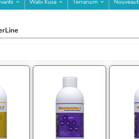
ivants
Wabi Kusa
Terrarium
Nouveaut
erLine