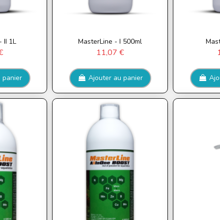
 II 1L
MasterLine - I 500ml
Mast
€
11,07 €
 panier
Ajouter au panier
Ajo