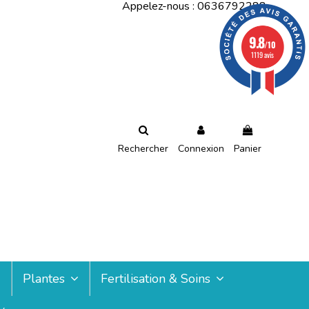
Appelez-nous :
0636792288
9.8
/10
1119 avis
Rechercher
Connexion
Panier
Plantes
Fertilisation & Soins