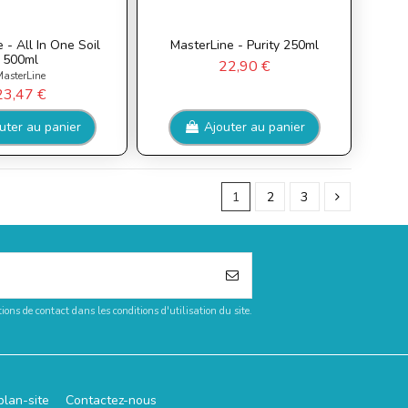
 - All In One Soil
MasterLine - Purity 250ml
500ml
22,90 €
asterLine
23,47 €
uter au panier
Ajouter au panier
1
2
3
ons de contact dans les conditions d'utilisation du site.
plan-site
Contactez-nous