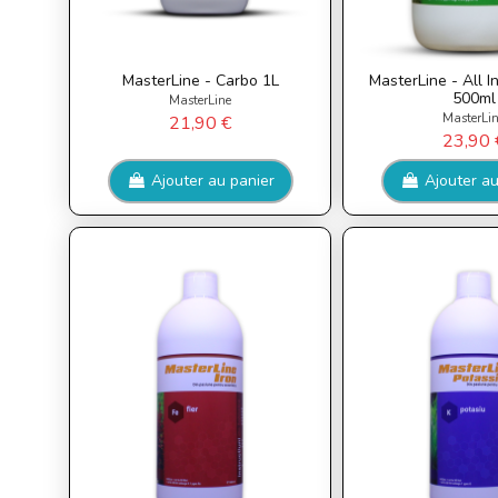
MasterLine - Carbo 1L
MasterLine - All 
500ml
MasterLine
MasterLi
21,90 €
23,90 
Ajouter au panier
Ajouter au