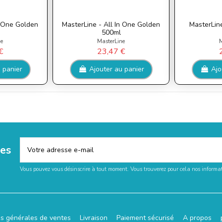
n One Golden
MasterLine - All In One Golden
MasterLine
500ml
ne
MasterLine
M
€
23,47 €
 panier
Ajouter au panier
Ajo
les
Vous pouvez vous désinscrire à tout moment. Vous trouverez pour cela nos informati
ns générales de ventes
Livraison
Paiement sécurisé
A propos