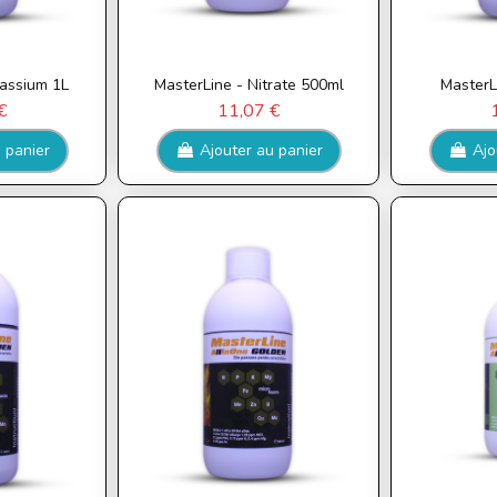
tassium 1L
MasterLine - Nitrate 500ml
MasterLi
€
11,07 €
 panier
Ajouter au panier
Ajo