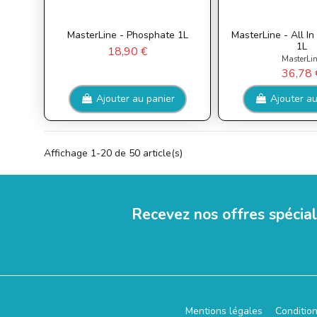
MasterLine - Phosphate 1L
MasterLine - All I
1L
18,90 €
MasterLi
36,78 
Ajouter au panier
Ajouter au
Affichage 1-20 de 50 article(s)
Recevez nos offres spécia
Mentions légales
Conditio