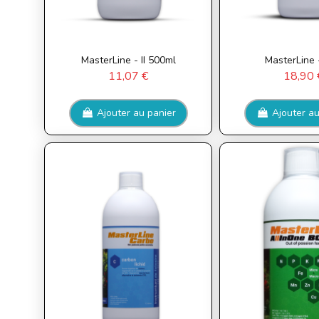
MasterLine - II 500ml
MasterLine -
11,07 €
18,90 
Ajouter au panier
Ajouter au