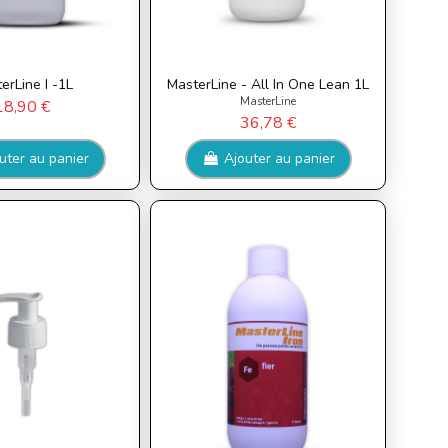
erLine I -1L
MasterLine - All In One Lean 1L
MasterLine
18,90 €
36,78 €
uter au panier
Ajouter au panier